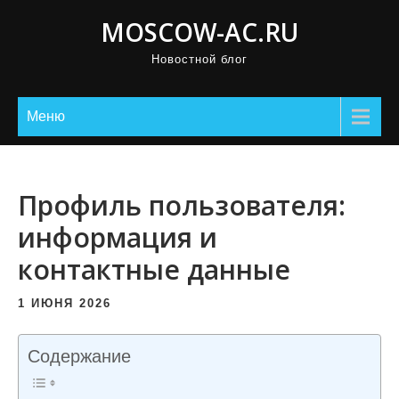
П
MOSCOW-AC.RU
р
Новостной блог
о
м
о
Меню
т
а
т
Профиль пользователя:
ь
информация и
к
контактные данные
с
о
1 ИЮНЯ 2026
д
е
Содержание
р
ж