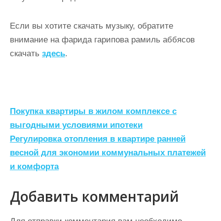
Если вы хотите скачать музыку, обратите
внимание на фарида гарипова рамиль аббясов
скачать
здесь
.
Н
Покупка квартиры в жилом комплексе с
а
выгодными условиями ипотеки
Регулировка отопления в квартире ранней
в
весной для экономии коммунальных платежей
и
и комфорта
г
а
Добавить комментарий
ц