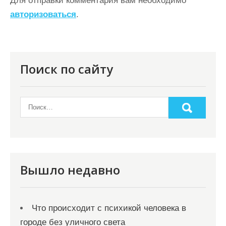
Для отправки комментария вам необходимо
и
авторизоваться
.
я
п
о
Поиск по сайту
з
а
п
и
с
я
Вышло недавно
м
Что происходит с психикой человека в
городе без уличного света