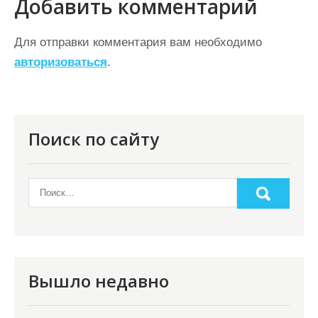
а
Добавить комментарий
ц
Для отправки комментария вам необходимо
и
авторизоваться
.
я
п
о
Поиск по сайту
з
а
п
и
с
я
Вышло недавно
м