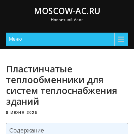
П
MOSCOW-AC.RU
р
Новостной блог
о
м
о
Меню
т
а
т
Пластинчатые
ь
теплообменники для
к
систем теплоснабжения
с
о
зданий
д
е
8 ИЮНЯ 2026
р
ж
Содержание