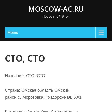
П
MOSCOW-AC.RU
р
Новостной блог
о
м
о
Меню
т
а
т
СТО, СТО
ь
к
с
Название:
СТО, СТО
о
д
Страна:
Омская область Омский
е
район с. Морозовка Придорожная, 50/1
р
ж
Категория:
Автомойки, Авторемонт и