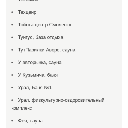
Техценр
Тойота центр Смоленск
Тунгус, база отдыха
ТутПарилки Аверс, сауна
У авторынка, сауна
У Кузьмича, баня
Урал, Баня №1
Урал, физкультурно-оздоровительный
комплекс
Фея, сауна