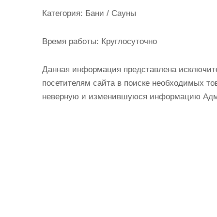
и
Категория:
Бани / Сауны
м
о
Время работы:
Круглосуточно
м
у
Данная информация представлена исключит
посетителям сайта в поиске необходимых тов
неверную и изменившуюся информацию Админ