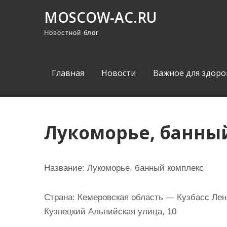
П
MOSCOW-AC.RU
р
Новостной блог
о
м
о
Главная
Новости
Важное для здоро
т
а
т
ь
Лукоморье, банны
к
с
о
Название:
Лукоморье, банный комплекс
д
е
Страна:
Кемеровская область — Кузбасс Лени
р
Кузнецкий Альпийская улица, 10
ж