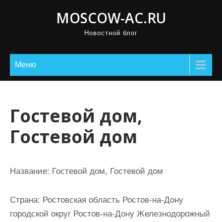
П
MOSCOW-AC.RU
р
Новостной блог
о
м
о
Меню
т
а
т
Гостевой дом,
ь
Гостевой дом
к
с
о
Название:
Гостевой дом, Гостевой дом
д
е
Страна:
Ростовская область Ростов-на-Дону
р
городской округ Ростов-на-Дону Железнодорожный
ж