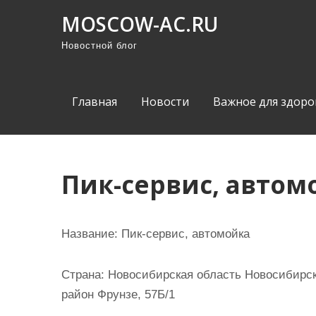
П
MOSCOW-AC.RU
р
Новостной блог
о
м
о
Главная
Новости
Важное для здоро
т
а
т
ь
Пик-сервис, автом
к
с
о
Название:
Пик-сервис, автомойка
д
е
Страна:
Новосибирская область Новосибирск
р
район Фрунзе, 57Б/1
ж