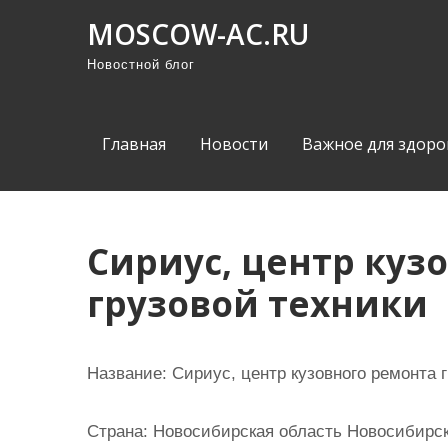
П
MOSCOW-AC.RU
р
Новостной блог
о
м
о
Главная
Новости
Важное для здоро
т
а
т
ь
Сириус, центр куз
к
грузовой техники
с
о
д
Название:
Сириус, центр кузовного ремонта 
е
р
Страна:
Новосибирская область Новосибирски
ж