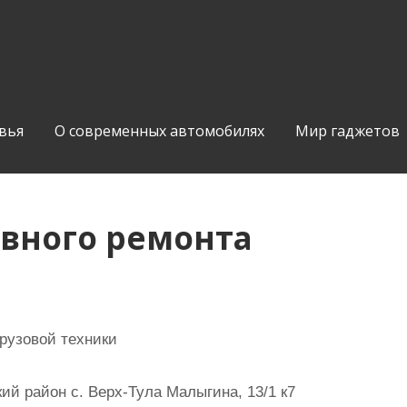
вья
О современных автомобилях
Мир гаджетов
овного ремонта
грузовой техники
й район с. Верх-Тула Малыгина, 13/1 к7