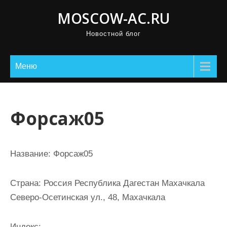
П
MOSCOW-AC.RU
р
Новостной блог
о
м
о
Меню
т
а
т
Форсаж05
ь
к
с
Название:
Форсаж05
о
д
Страна:
Россия Республика Дагестан Махачкала
е
Северо-Осетинская ул., 48, Махачкала
р
ж
Индекс: