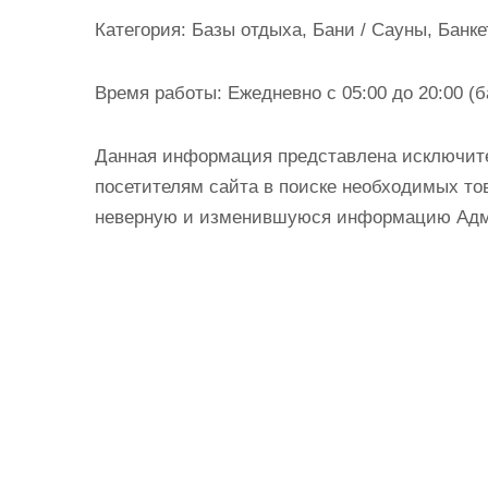
и
Категория:
Базы отдыха, Бани / Сауны, Банк
м
о
Время работы:
Ежедневно с 05:00 до 20:00 (б
м
у
Данная информация представлена исключит
посетителям сайта в поиске необходимых тов
неверную и изменившуюся информацию Админ