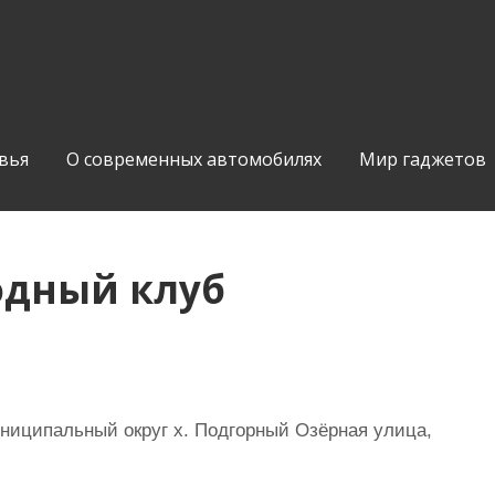
вья
О современных автомобилях
Мир гаджетов
одный клуб
ниципальный округ х. Подгорный Озёрная улица,