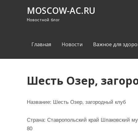
П
MOSCOW-AC.RU
р
Новостной блог
о
м
о
Главная
Новости
Важное для здоро
т
а
т
ь
Шесть Озер, загор
к
с
о
Название:
Шесть Озер, загородный клуб
д
е
Страна:
Ставропольский край Шпаковский му
р
80
ж