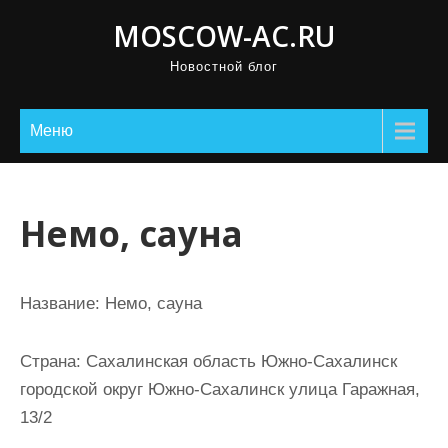
П
MOSCOW-AC.RU
р
Новостной блог
о
м
о
Меню
т
а
т
Немо, сауна
ь
к
с
Название:
Немо, сауна
о
д
Страна:
Сахалинская область Южно-Сахалинск
е
городской округ Южно-Сахалинск улица Гаражная,
р
13/2
ж