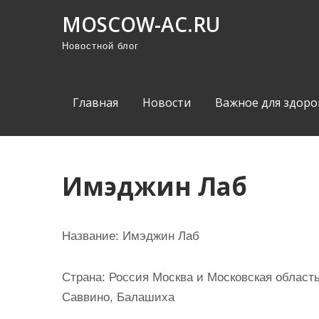
П
MOSCOW-AC.RU
р
Новостной блог
о
м
о
Главная
Новости
Важное для здоро
т
а
т
ь
Имэджин Лаб
к
с
о
Название:
Имэджин Лаб
д
е
Страна:
Россия Москва и Московская област
р
Саввино, Балашиха
ж