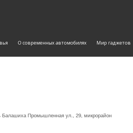
вья
О современных автомобилях
Мир гаджетов
ь Балашиха Промышленная ул., 29, микрорайон