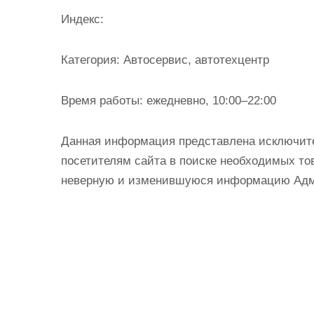
и
Индекс:
м
о
Категория:
Автосервис, автотехцентр
м
у
Время работы:
ежедневно, 10:00–22:00
Данная информация представлена исключит
посетителям сайта в поиске необходимых тов
неверную и изменившуюся информацию Админ