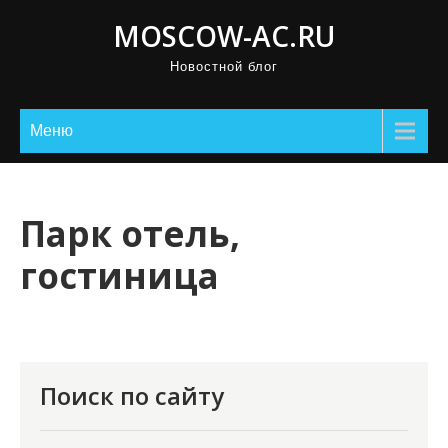
П
MOSCOW-AC.RU
р
Новостной блог
о
м
о
Меню
т
а
т
Парк отель,
ь
гостиница
к
с
о
д
е
Поиск по сайту
р
ж