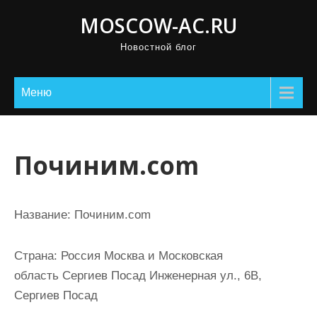
П
MOSCOW-AC.RU
р
Новостной блог
о
м
о
Меню
т
а
т
Починим.com
ь
к
с
Название:
Починим.com
о
д
Страна:
Россия Москва и Московская
е
область Сергиев Посад Инженерная ул., 6В,
р
Сергиев Посад
ж