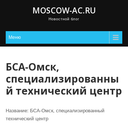
П
MOSCOW-AC.RU
р
Новостной блог
о
м
о
Меню
т
а
т
БСА-Омск,
ь
специализированны
к
с
й технический центр
о
д
е
Название:
БСА-Омск, специализированный
р
технический центр
ж