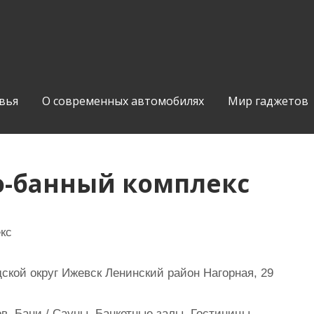
вья
О современных автомобилях
Мир гаджетов
о-банный комплекс
кс
ской округ Ижевск Ленинский район Нагорная, 29
в, Бани / Сауны, Банкетные залы, Гостиницы