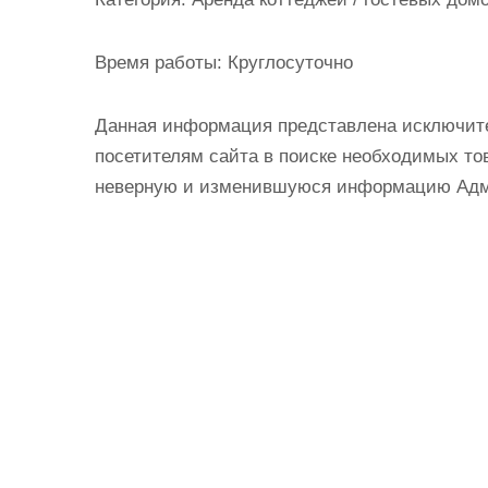
и
м
Время работы:
Круглосуточно
о
м
Данная информация представлена исключит
у
посетителям сайта в поиске необходимых тов
неверную и изменившуюся информацию Админ