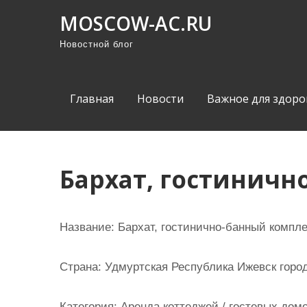
П
MOSCOW-AC.RU
р
Новостной блог
о
м
о
Главная
Новости
Важное для здоро
т
а
т
ь
Бархат, гостиничн
к
с
о
Название:
Бархат, гостинично-банный компле
д
е
Страна:
Удмуртская Республика Ижевск город
р
ж
Категория:
Аренда коттеджей / гостевых домо