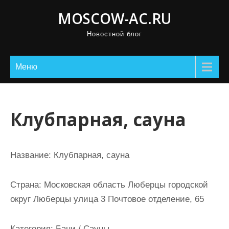
П
MOSCOW-AC.RU
р
Новостной блог
о
м
о
Меню
т
а
т
Клубпарная, сауна
ь
к
с
Название:
Клубпарная, сауна
о
д
Страна:
Московская область Люберцы городской
е
округ Люберцы улица 3 Почтовое отделение, 65
р
ж
Категория:
Бани / Сауны