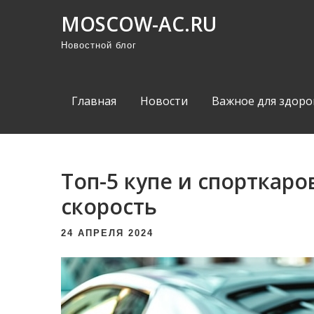
П
MOSCOW-AC.RU
р
Новостной блог
о
м
о
Главная
Новости
Важное для здоро
т
а
т
ь
Топ-5 купе и спорткаро
к
скорость
с
о
24 АПРЕЛЯ 2024
д
е
р
ж