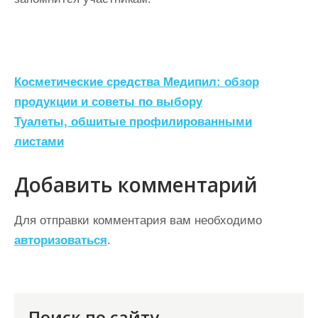
Н
Косметические средства Медипил: обзор
а
продукции и советы по выбору
Туалеты, обшитые профилированными
в
листами
и
г
Добавить комментарий
а
ц
Для отправки комментария вам необходимо
авторизоваться
.
и
я
п
Поиск по сайту