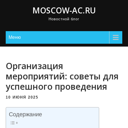
П
MOSCOW-AC.RU
р
Новостной блог
о
м
о
Меню
т
а
т
Организация
ь
мероприятий: советы для
к
успешного проведения
с
о
10 ИЮНЯ 2025
д
е
Содержание
р
ж