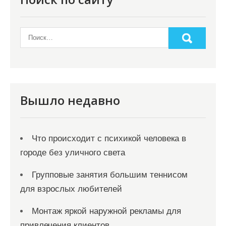
о
з
а
п
и
с
я
Вышло недавно
м
Что происходит с психикой человека в
городе без уличного света
Групповые занятия большим теннисом
для взрослых любителей
Монтаж яркой наружной рекламы для
привлечения клиентов