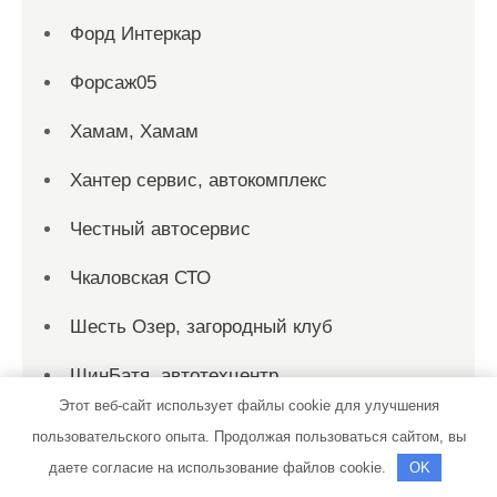
Форд Интеркар
Форсаж05
Хамам, Хамам
Хантер сервис, автокомплекс
Честный автосервис
Чкаловская СТО
Шесть Озер, загородный клуб
ШинБатя, автотехцентр
Этот веб-сайт использует файлы cookie для улучшения
Шоколад, автомойка
пользовательского опыта. Продолжая пользоваться сайтом, вы
даете согласие на использование файлов cookie.
OK
Эдем, сауна