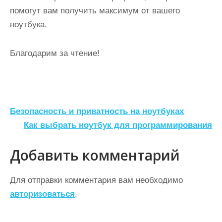
помогут вам получить максимум от вашего
ноутбука.
Благодарим за чтение!
Н
Безопасность и приватность на ноутбуках
а
Как выбрать ноутбук для программирования
в
Добавить комментарий
и
г
Для отправки комментария вам необходимо
а
авторизоваться
.
ц