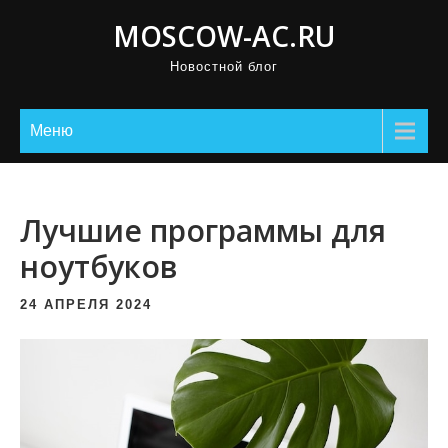
П
MOSCOW-AC.RU
р
Новостной блог
о
м
о
Меню
т
а
т
Лучшие программы для
ь
ноутбуков
к
с
24 АПРЕЛЯ 2024
о
д
е
р
ж