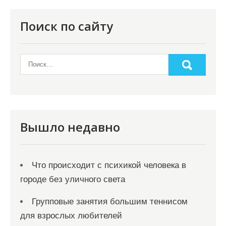
и
я
Поиск по сайту
п
о
з
а
п
и
Вышло недавно
с
я
Что происходит с психикой человека в
м
городе без уличного света
Групповые занятия большим теннисом
для взрослых любителей