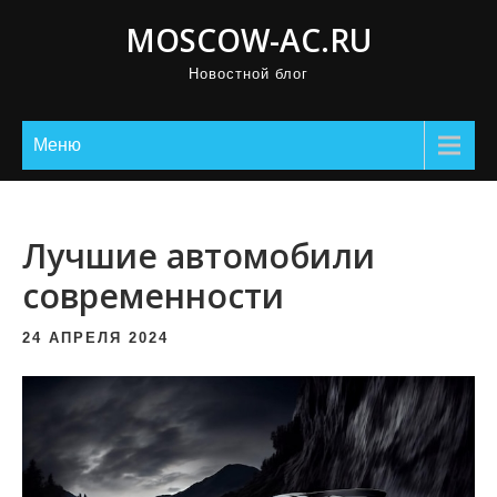
П
MOSCOW-AC.RU
р
Новостной блог
о
м
о
Меню
т
а
т
Лучшие автомобили
ь
современности
к
с
24 АПРЕЛЯ 2024
о
д
е
р
ж