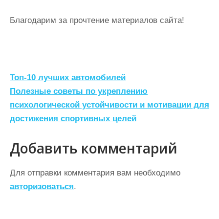
Благодарим за прочтение материалов сайта!
Н
Топ-10 лучших автомобилей
а
Полезные советы по укреплению
психологической устойчивости и мотивации для
в
достижения спортивных целей
и
г
Добавить комментарий
а
ц
Для отправки комментария вам необходимо
авторизоваться
.
и
я