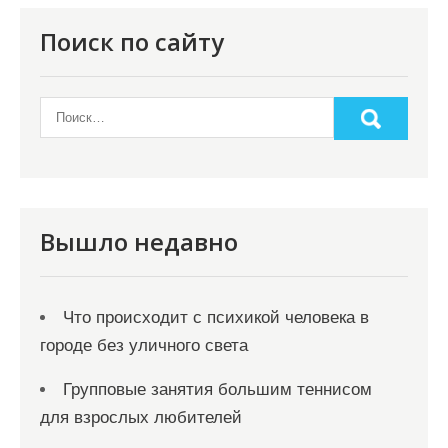
п
о
Поиск по сайту
з
а
п
и
с
я
Вышло недавно
м
Что происходит с психикой человека в
городе без уличного света
Групповые занятия большим теннисом
для взрослых любителей