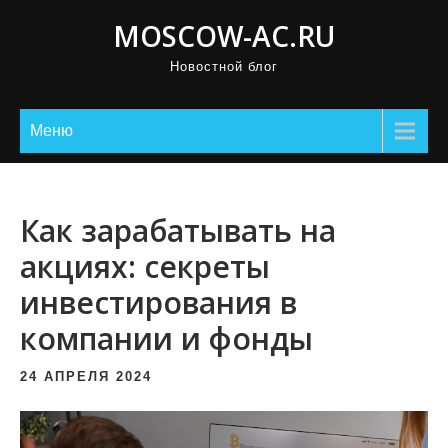
П
MOSCOW-AC.RU
р
Новостной блог
о
м
о
Меню
т
а
т
Как зарабатывать на
ь
акциях: секреты
к
инвестирования в
с
о
компании и фонды
д
е
24 АПРЕЛЯ 2024
р
ж