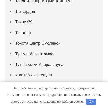
Тандем, спортивный комплекс
ТатКардан
Техник39
Техценр
Тойота центр Смоленск
Тунгус, база отдыха
ТутПарилки Аверс, сауна
У авторынка, сауна
У Кузьмича, баня
Этот веб-сайт использует файлы cookie для улучшения
пользовательского опыта. Продолжая пользоваться сайтом, вы
Урал, Баня №1
даете согласие на использование файлов cookie.
OK
Урал, физкультурно-оздоровительный