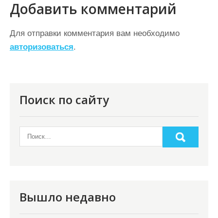
г
Добавить комментарий
а
ц
Для отправки комментария вам необходимо
авторизоваться
.
и
я
п
о
Поиск по сайту
з
а
п
и
с
я
Вышло недавно
м