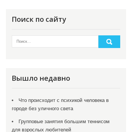
п
о
Поиск по сайту
з
а
п
и
с
я
Вышло недавно
м
Что происходит с психикой человека в
городе без уличного света
Групповые занятия большим теннисом
для взрослых любителей