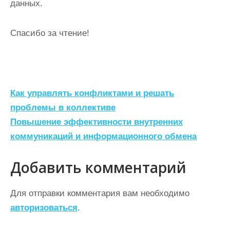
данных.
Спасибо за чтение!
Н
Как управлять конфликтами и решать
а
проблемы в коллективе
Повышение эффективности внутренних
в
коммуникаций и информационного обмена
и
г
Добавить комментарий
а
ц
Для отправки комментария вам необходимо
авторизоваться
.
и
я