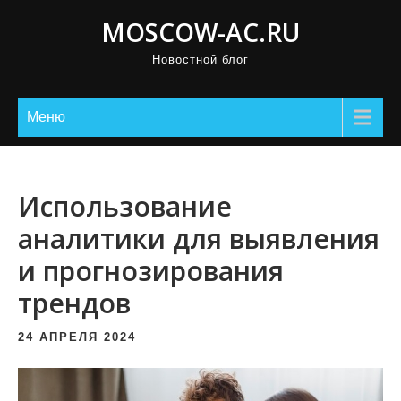
П
MOSCOW-AC.RU
р
Новостной блог
о
м
о
Меню
т
а
т
Использование
ь
аналитики для выявления
к
и прогнозирования
с
о
трендов
д
е
24 АПРЕЛЯ 2024
р
ж