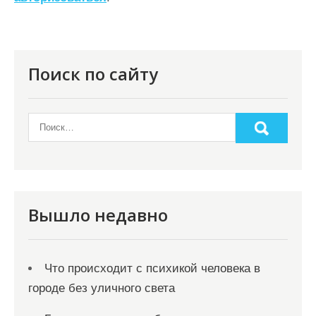
ц
и
я
Поиск по сайту
п
о
з
а
п
и
Вышло недавно
с
я
Что происходит с психикой человека в
м
городе без уличного света