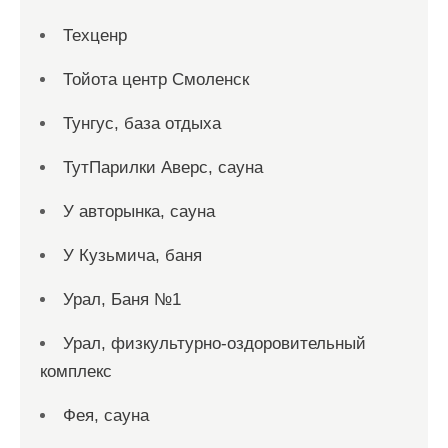
Техценр
Тойота центр Смоленск
Тунгус, база отдыха
ТутПарилки Аверс, сауна
У авторынка, сауна
У Кузьмича, баня
Урал, Баня №1
Урал, физкультурно-оздоровительный
комплекс
Фея, сауна