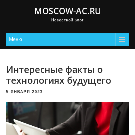
П
MOSCOW-AC.RU
р
Новостной блог
о
м
о
Меню
т
а
т
Интересные факты о
ь
технологиях будущего
к
с
5 ЯНВАРЯ 2023
о
д
е
р
ж