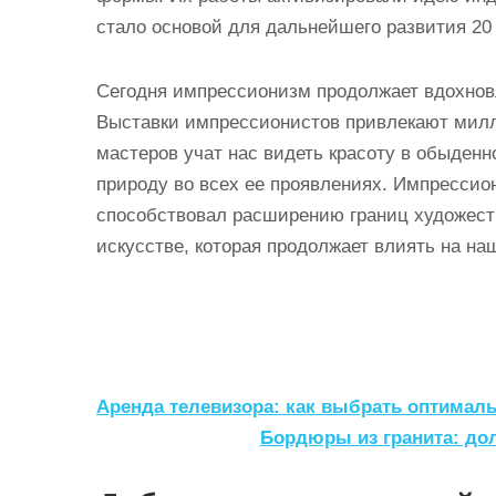
стало основой для дальнейшего развития 20
Сегодня импрессионизм продолжает вдохнов
Выставки импрессионистов привлекают милл
мастеров учат нас видеть красоту в обыденн
природу во всех ее проявлениях. Импрессион
способствовал расширению границ художест
искусстве, которая продолжает влиять на на
Н
Аренда телевизора: как выбрать оптимал
а
Бордюры из гранита: до
в