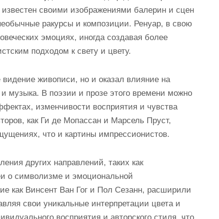
а известен своими изображениями балерин и сцен
необычные ракурсы и композиции. Ренуар, в свою
овеческих эмоциях, иногда создавая более
стским подходом к свету и цвету.
видение живописи, но и оказал влияние на
 и музыка. В поэзии и прозе этого времени можно
эффектах, изменчивости восприятия и чувства
торов, как Ги де Мопассан и Марсель Пруст,
щущениях, что и картины импрессионистов.
ления других направлений, таких как
еи о символизме и эмоциональной
ие как Винсент Ван Гог и Пол Сезанн, расширили
авляя свои уникальные интерпретации цвета и
видуального восприятия и авторского стиля, что