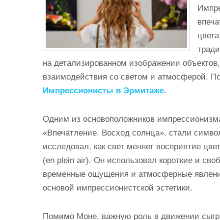
и
Импре
м
впеча
о
цвета
м
тради
у
на детализированном изображении объектов,
взаимодействия со светом и атмосферой. П
Импрессионисты в Эрмитаже
.
Одним из основоположников импрессионизма 
«Впечатление. Восход солнца», стали симво
исследовал, как свет меняет восприятие цве
(en plein air). Он использовал короткие и св
временные ощущения и атмосферные явления
основой импрессионистской эстетики.
Помимо Моне, важную роль в движении сыгра