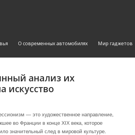
вья
О современных автомобилях
Мир гаджетов
инный анализ их
а искусство
ссионизм — это художественное направление,
кшее во Франции в конце XIX века, которое
ило значительный след в мировой культуре.