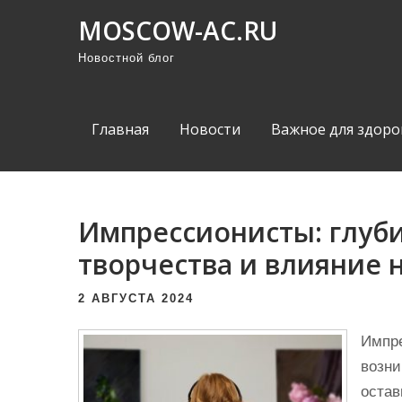
П
MOSCOW-AC.RU
р
Новостной блог
о
м
о
Главная
Новости
Важное для здоро
т
а
т
ь
Импрессионисты: глуб
к
творчества и влияние н
с
о
2 АВГУСТА 2024
д
е
Импре
р
возни
ж
остав