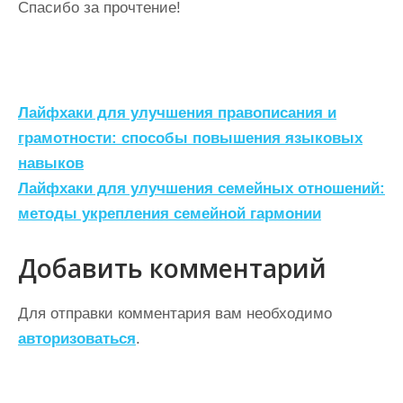
Спасибо за прочтение!
Н
Лайфхаки для улучшения правописания и
а
грамотности: способы повышения языковых
навыков
в
Лайфхаки для улучшения семейных отношений:
и
методы укрепления семейной гармонии
г
а
Добавить комментарий
ц
Для отправки комментария вам необходимо
и
авторизоваться
.
я
п