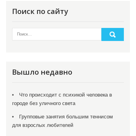
о
Поиск по сайту
з
а
п
и
с
я
Вышло недавно
м
Что происходит с психикой человека в
городе без уличного света
Групповые занятия большим теннисом
для взрослых любителей