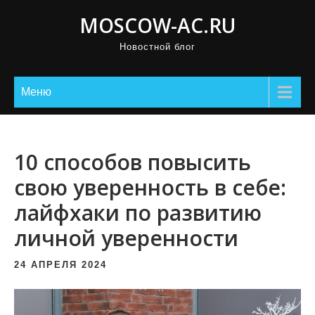
П
MOSCOW-AC.RU
р
Новостной блог
о
м
о
Меню
т
а
т
10 способов повысить
ь
свою уверенность в себе:
к
лайфхаки по развитию
с
о
личной уверенности
д
е
24 АПРЕЛЯ 2024
р
ж