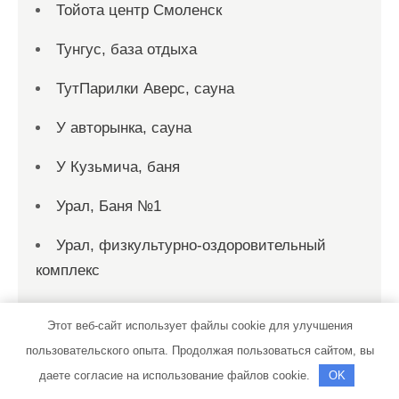
Тойота центр Смоленск
Тунгус, база отдыха
ТутПарилки Аверс, сауна
У авторынка, сауна
У Кузьмича, баня
Урал, Баня №1
Урал, физкультурно-оздоровительный
комплекс
Фея, сауна
Этот веб-сайт использует файлы cookie для улучшения
Физкультурно-оздоровительный
пользовательского опыта. Продолжая пользоваться сайтом, вы
комплекс, МГУ им. Н.П. Огарева
даете согласие на использование файлов cookie.
OK